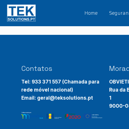
Home
Seguranç
Contatos
Mora
Tel: 933 371 557 (Chamada para
OBVIET
rede móvel nacional)
Rua da B
Email: geral@teksolutions.pt
1
9000-0