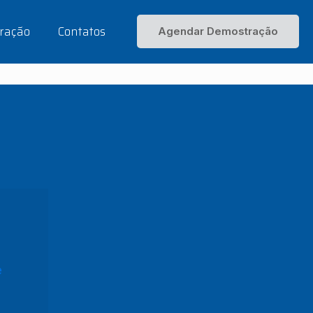
ração
Contatos
Agendar Demostração
e